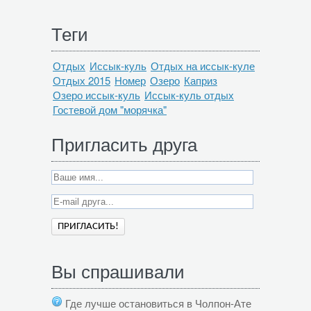
Теги
Отдых
Иссык-куль
Отдых на иссык-куле
Отдых 2015
Номер
Озеро
Каприз
Озеро иссык-куль
Иссык-куль отдых
Гостевой дом "морячка"
Пригласить друга
Вы спрашивали
Где лучше остановиться в Чолпон-Ате