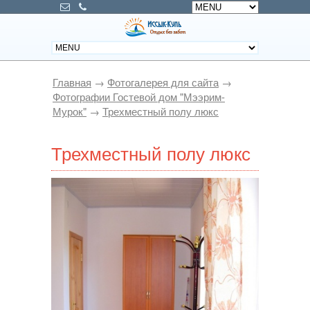
Главная
→
Фотогалерея для сайта
→
Фотографии Гостевой дом "Мээрим-
Мурок"
→
Трехместный полу люкс
Трехместный полу люкс