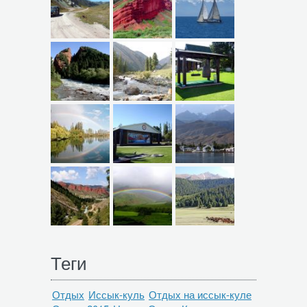
Теги
Отдых
Иссык-куль
Отдых на иссык-куле