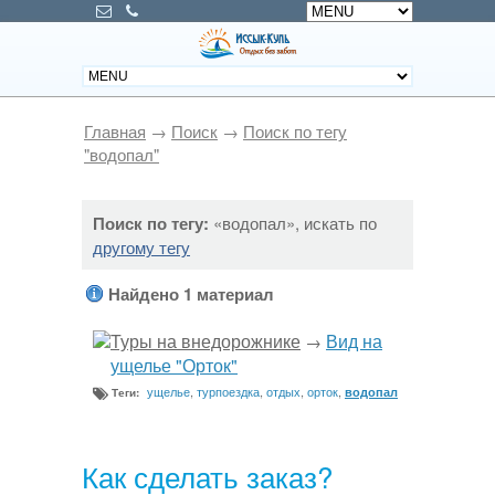
Главная
→
Поиск
→
Поиск по тегу
"водопал"
Поиск по тегу:
«водопал», искать по
другому тегу
Найдено 1 материал
Туры на внедорожнике
Вид на
→
ущелье "Орток"
ущелье
,
турпоездка
,
отдых
,
орток
,
водопал
Теги:
Как сделать заказ?