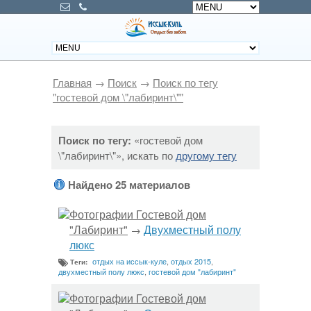
Главная
→
Поиск
→
Поиск по тегу
"гостевой дом \"лабиринт\""
Поиск по тегу:
«гостевой дом
\"лабиринт\"», искать по
другому тегу
Найдено 25 материалов
Фотографии Гостевой дом
"Лабиринт"
Двухместный полу
→
люкс
отдых на иссык-куле
,
отдых 2015
,
Теги:
двухместный полу люкс
,
гостевой дом "лабиринт"
Фотографии Гостевой дом