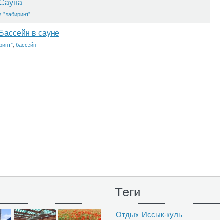
Сауна
м "лабиринт"
Бассейн в сауне
ринт"
,
бассейн
Теги
Отдых
Иссык-куль