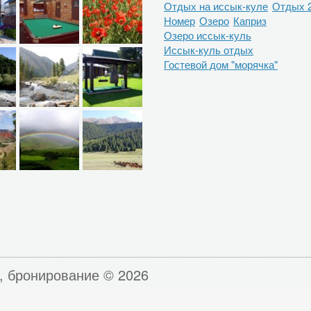
Отдых на иссык-куле
Отдых 
Номер
Озеро
Каприз
Озеро иссык-куль
Иссык-куль отдых
Гостевой дом "морячка"
, бронирование © 2026