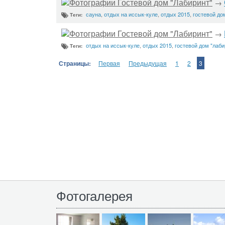
Фотографии Гостевой дом "Лабиринт"
→
сауна
,
отдых на иссык-куле
,
отдых 2015
,
гостевой до
Теги:
Фотографии Гостевой дом "Лабиринт"
→
отдых на иссык-куле
,
отдых 2015
,
гостевой дом "лаби
Теги:
Страницы:
Первая
Предыдущая
1
2
3
Фотогалерея