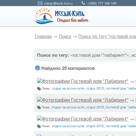
zakaz@issik-kul.ru
+(996) 777 189-199
Главная
→
Поиск
→
Поиск по тегу "гостевой дом
Поиск по тегу:
«гостевой дом \"лабиринт\"», и
Найдено 25 материалов
Фотографии Гостевой дом "Лабиринт"
→
отдых на иссык-куле
,
отдых 2015
,
гостевой дом "лаби
Теги:
Фотографии Гостевой дом "Лабиринт"
→
отдых на иссык-куле
,
отдых 2015
,
гостевой дом "лаби
Теги:
Фотографии Гостевой дом "Лабиринт"
→
отдых на иссык-куле
,
отдых 2015
,
гостевой дом "лаби
Теги: