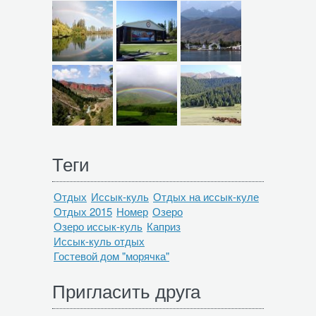
Теги
Отдых
Иссык-куль
Отдых на иссык-куле
Отдых 2015
Номер
Озеро
Озеро иссык-куль
Каприз
Иссык-куль отдых
Гостевой дом "морячка"
Пригласить друга