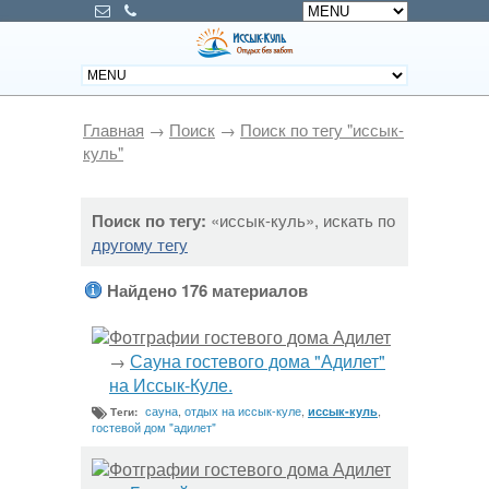
Главная
→
Поиск
→
Поиск по тегу "иссык-
куль"
Поиск по тегу:
«иссык-куль», искать по
другому тегу
Найдено 176 материалов
Фотграфии гостевого дома Адилет
Сауна гостевого дома "Адилет"
→
на Иссык-Куле.
сауна
,
отдых на иссык-куле
,
,
иссык-куль
Теги:
гостевой дом "адилет"
Фотграфии гостевого дома Адилет