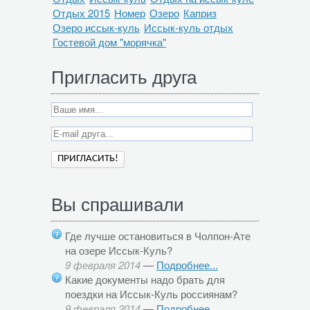
Отдых 2015
Номер
Озеро
Каприз
Озеро иссык-куль
Иссык-куль отдых
Гостевой дом "морячка"
Пригласить друга
Вы спрашивали
Где лучше остановиться в Чолпон-Ате
на озере Иссык-Куль?
9 февраля 2014
—
Подробнее...
Какие документы надо брать для
поездки на Иссык-Куль россиянам?
9 февраля 2014
—
Подробнее...