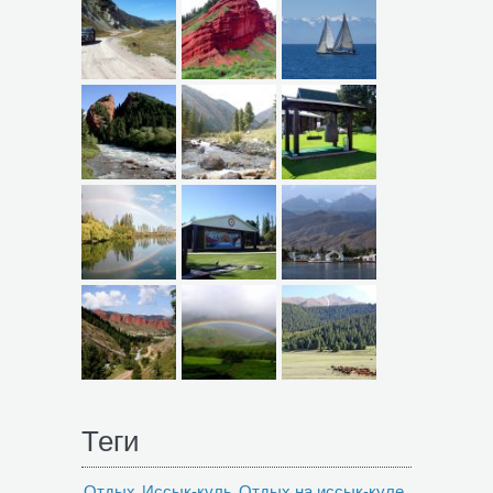
Теги
Отдых
Иссык-куль
Отдых на иссык-куле