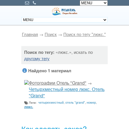
Главная
→
Поиск
→
Поиск по тегу "люкс."
Поиск по тегу:
«люкс.», искать по
другому тегу
Найдено 1 материал
Фотографии Отель "Grand"
→
Четырхместный номер люкс. Отель
"Grand"
четырехместный
,
отель "grand"
,
номер
,
Теги:
люкс.
Как сделать заказ?