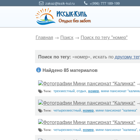
zakaz@issik-kul.ru
+(996) 777 189-199
Главная
→
Поиск
→
Поиск по тегу "номер"
Поиск по тегу:
«номер», искать по
другому тег
Найдено 85 материалов
Фотографии Мини пансионат "Калинка"
трехместный
,
отдых
,
,
мини пансионат "калинк
номер
Теги:
Фотографии Мини пансионат "Калинка"
четырехместный
,
,
мини пансионат "калинка"
номер
Теги:
Фотографии Мини пансионат "Калинка"
четырехместный
,
,
мини пансионат "калинка"
,
номер
Теги: