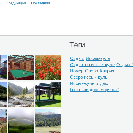
5
Следующая
Последняя
Теги
Отдых
Иссык-куль
Отдых на иссык-куле
Отдых 
Номер
Озеро
Каприз
Озеро иссык-куль
Иссык-куль отдых
Гостевой дом "морячка"