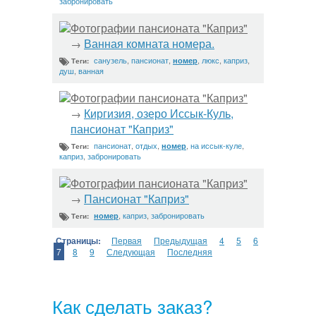
забронировать
Фотографии пансионата "Каприз"
Ванная комната номера.
→
санузель
,
пансионат
,
,
люкс
,
каприз
,
номер
Теги:
душ
,
ванная
Фотографии пансионата "Каприз"
Киргизия, озеро Иссык-Куль,
→
пансионат "Каприз"
пансионат
,
отдых
,
,
на иссык-куле
,
номер
Теги:
каприз
,
забронировать
Фотографии пансионата "Каприз"
Пансионат "Каприз"
→
,
каприз
,
забронировать
номер
Теги:
Страницы:
Первая
Предыдущая
4
5
6
7
8
9
Следующая
Последняя
Как сделать заказ?