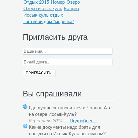
Отдых 2015
Номер
Озеро
Озеро иссык-куль
Каприз
Иссык-куль отдых
Гостевой дом "морячка"
Пригласить друга
Вы спрашивали
Где лучше остановиться в Чолпон-Ате
на озере Иссык-Куль?
9 февраля 2014
—
Подробнее...
Какие документы надо брать для
поездки на Иссык-Куль россиянам?