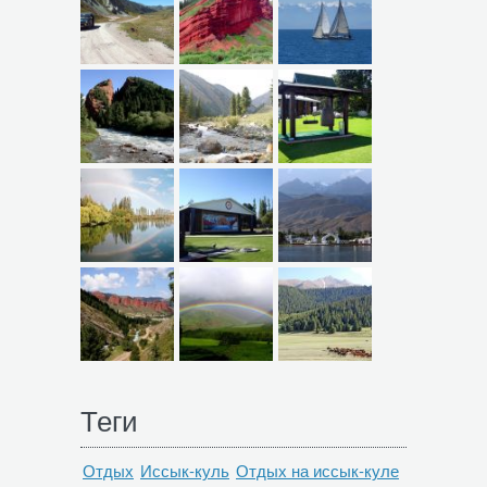
Теги
Отдых
Иссык-куль
Отдых на иссык-куле