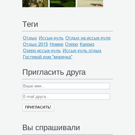
Теги
Отдых
Иссык-куль
Отдых на иссык-куле
Отдых 2015
Номер
Озеро
Каприз
Озеро иссык-куль
Иссык-куль отдых
Гостевой дом "морячка"
Пригласить друга
Вы спрашивали