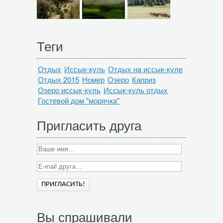
Теги
Отдых
Иссык-куль
Отдых на иссык-куле
Отдых 2015
Номер
Озеро
Каприз
Озеро иссык-куль
Иссык-куль отдых
Гостевой дом "морячка"
Пригласить друга
Вы спрашивали