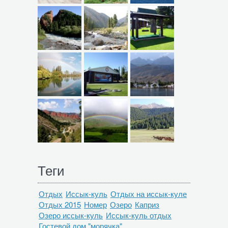
Теги
Отдых
Иссык-куль
Отдых на иссык-куле
Отдых 2015
Номер
Озеро
Каприз
Озеро иссык-куль
Иссык-куль отдых
Гостевой дом "морячка"