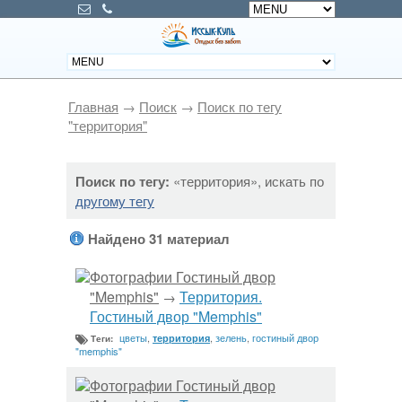
Главная
→
Поиск
→
Поиск по тегу
"территория"
Поиск по тегу:
«территория», искать по
другому тегу
Найдено 31 материал
Фотографии Гостиный двор
"Memphis"
Территория.
→
Гостиный двор "Memphis"
цветы
,
,
зелень
,
гостиный двор
территория
Теги:
"memphis"
Фотографии Гостиный двор