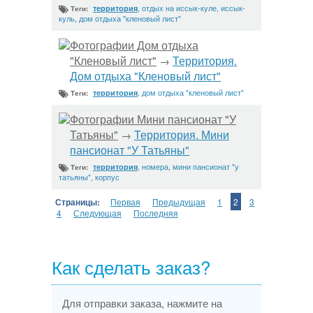
,
отдых на иссык-куле
,
иссык-
территория
Теги:
куль
,
дом отдыха "кленовый лист"
Фотографии Дом отдыха
"Кленовый лист"
Территория.
→
Дом отдыха "Кленовый лист"
,
дом отдыха "кленовый лист"
территория
Теги:
Фотографии Мини пансионат "У
Татьяны"
Территория. Мини
→
пансионат "У Татьяны"
,
номера
,
мини пансионат "у
территория
Теги:
татьяны"
,
корпус
Страницы:
Первая
Предыдущая
1
2
3
4
Следующая
Последняя
Как сделать заказ?
Для отправки заказа, нажмите на