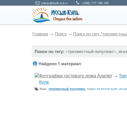
zakaz@issik-kul.ru
+(996) 777 189-199
Главная
→
Поиск
→
Поиск по тегу "трехместны
Поиск по тегу:
«трехместный полулюкс», иск
Найдено 1 материал
Фотграфии гостевого дома Адилет
Тре
→
Куле
,
отдых на иссык-куле
,
иссы
трехместный полулюкс
Теги: