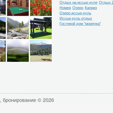
Отдых на иссык-куле
Отдых 
Номер
Озеро
Каприз
Озеро иссык-куль
Иссык-куль отдых
Гостевой дом "морячка"
, бронирование © 2026