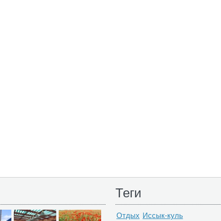
Теги
Отдых
Иссык-куль