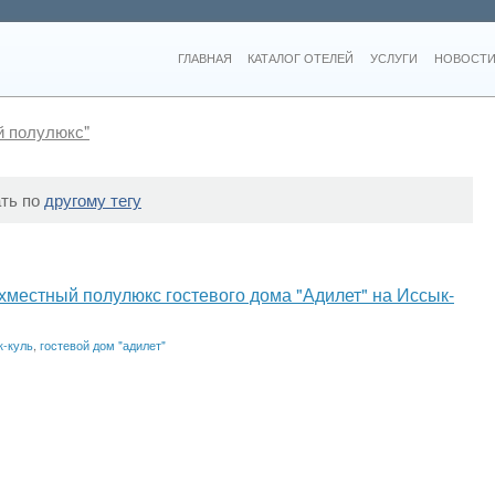
ГЛАВНАЯ
КАТАЛОГ ОТЕЛЕЙ
УСЛУГИ
НОВОСТИ
й полулюкс"
ать по
другому тегу
хместный полулюкс гостевого дома "Адилет" на Иссык-
к-куль
,
гостевой дом "адилет"