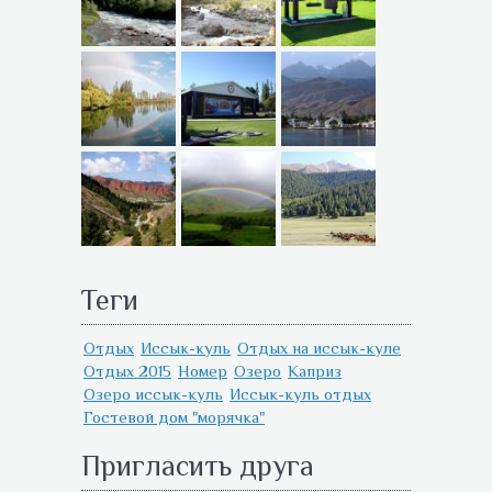
Теги
Отдых
Иссык-куль
Отдых на иссык-куле
Отдых 2015
Номер
Озеро
Каприз
Озеро иссык-куль
Иссык-куль отдых
Гостевой дом "морячка"
Пригласить друга