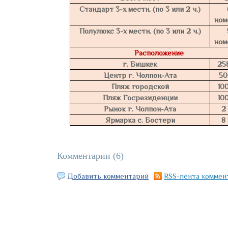
Стандарт 3-х местн. (по 3 или 2 ч.)
ном
Полулюкс 3-х местн. (по 3 или 2 ч.)
ном
Расположение
г. Бишкек
25
Центр г. Чолпон-Ата
50
Пляж городской
10
Пляж Госрезиденции
10
Рынок г. Чолпон-Ата
2
Ярмарка с. Бостери
8
Комментарии (
6
)
Добавить комментарий
RSS-лента коммен