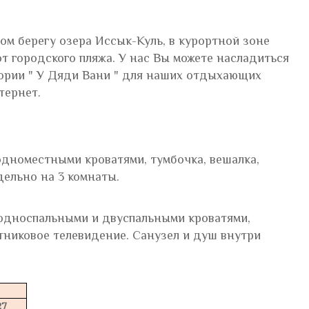
ном берегу озера Иссык-Куль, в курортной зоне
от городского пляжа. У нас Вы можете насладиться
ории " У Дяди Вани " для наших отдыхающих
тернет.
дноместными кроватями, тумбочка, вешалка,
дельно на 3 комнаты.
односпальными и двуспальными кроватями,
утниковое телевидение. Санузел и душ внутри
27