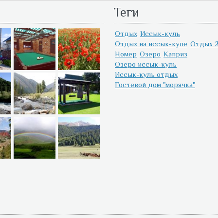
Теги
Отдых
Иссык-куль
Отдых на иссык-куле
Отдых 2
Номер
Озеро
Каприз
Озеро иссык-куль
Иссык-куль отдых
Гостевой дом "морячка"