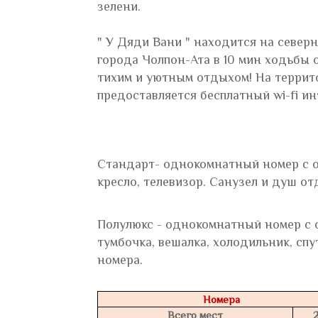
зелени.
" У Дяди Вани " находится на север
города Чолпон-Ата в 10 мин ходьбы 
тихим и уютным отдыхом! На террит
предоставляется бесплатный wi-fi ин
Стандарт- однокомнатный номер с о
кресло, телевизор. Санузел и душ от
Полулюкс - однокомнатный номер с 
тумбочка, вешалка, холодильник, сп
номера.
Номера
Всего мест