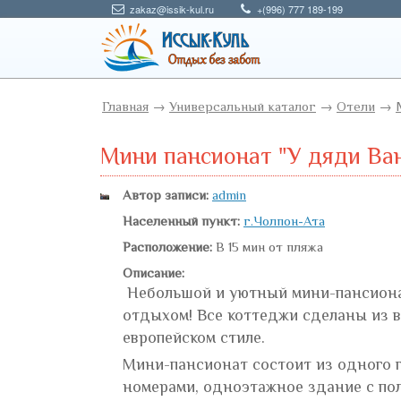
zakaz@issik-kul.ru
+(996) 777 189-199
Главная
→
Универсальный каталог
→
Отели
→
Мини пансионат "У дяди Ва
Автор записи:
admin
Населенный пункт:
г.Чолпон-Ата
Расположение:
В 15 мин от пляжа
Описание:
Небольшой и уютный мини-пансионат
отдыхом! Все коттеджи сделаны из 
европейском стиле.
Мини-пансионат состоит из одного 
номерами, одноэтажное здание с пол