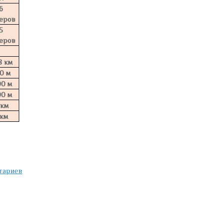
6
еров
5
еров
8 км
0 м
00 м
00 м
 км
 км
тариев