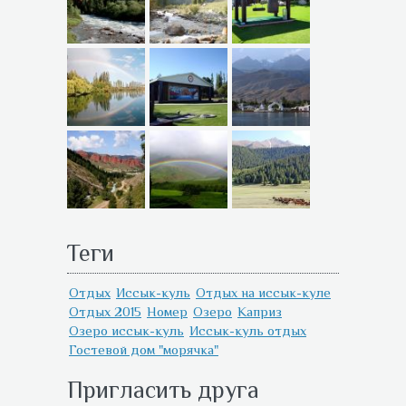
Теги
Отдых
Иссык-куль
Отдых на иссык-куле
Отдых 2015
Номер
Озеро
Каприз
Озеро иссык-куль
Иссык-куль отдых
Гостевой дом "морячка"
Пригласить друга