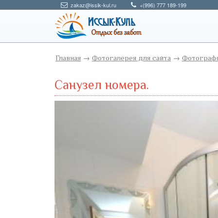
zakaz@issik-kul.ru
+(996) 777 189-199
Главная
→
Фотогалерея для сайта
→
Фотографи
Санузел номера.