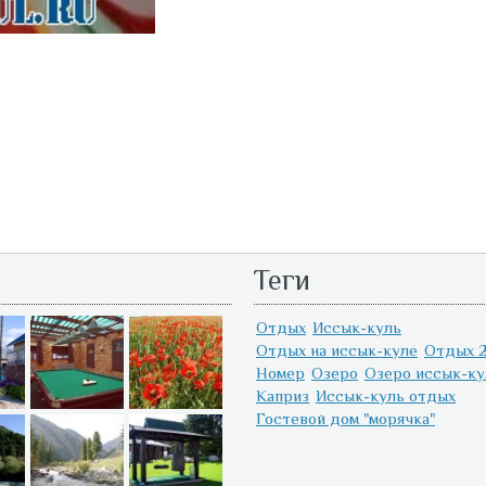
Теги
Отдых
Иссык-куль
Отдых на иссык-куле
Отдых 2
Номер
Озеро
Озеро иссык-ку
Каприз
Иссык-куль отдых
Гостевой дом "морячка"