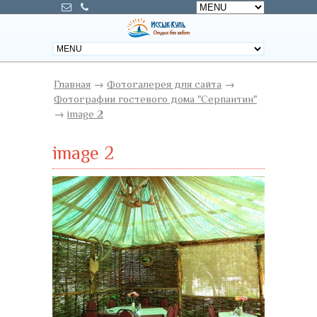
Главная
→
Фотогалерея для сайта
→
Фотографии гостевого дома "Серпантин"
→
image 2
image 2