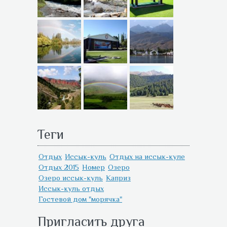
Теги
Отдых
Иссык-куль
Отдых на иссык-куле
Отдых 2015
Номер
Озеро
Озеро иссык-куль
Каприз
Иссык-куль отдых
Гостевой дом "морячка"
Пригласить друга