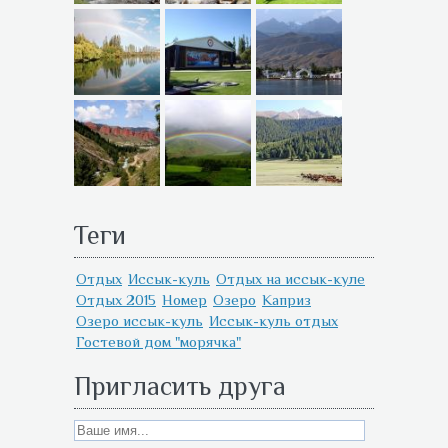
Теги
Отдых
Иссык-куль
Отдых на иссык-куле
Отдых 2015
Номер
Озеро
Каприз
Озеро иссык-куль
Иссык-куль отдых
Гостевой дом "морячка"
Пригласить друга