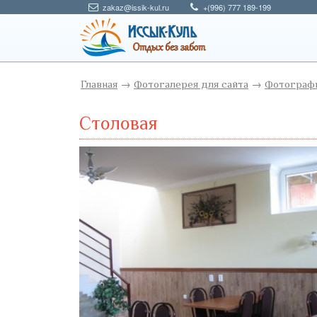
zakaz@issik-kul.ru
+(996) 777 189-199
Главная
→
Фотогалерея для сайта
→
Фотографи
Столовая