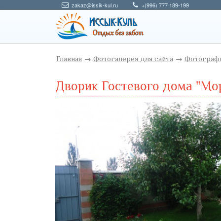
zakaz@issik-kul.ru
+(996) 777 189-199
Главная
→
Фотогалерея для сайта
→
Фотографи
Дворик Гостевого дома "Мо