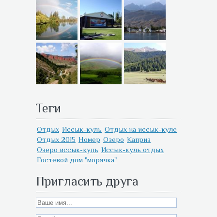
Теги
Отдых
Иссык-куль
Отдых на иссык-куле
Отдых 2015
Номер
Озеро
Каприз
Озеро иссык-куль
Иссык-куль отдых
Гостевой дом "морячка"
Пригласить друга