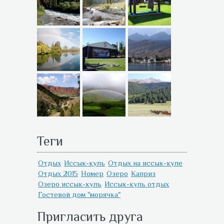
Теги
Отдых
Иссык-куль
Отдых на иссык-куле
Отдых 2015
Номер
Озеро
Каприз
Озеро иссык-куль
Иссык-куль отдых
Гостевой дом "морячка"
Пригласить друга