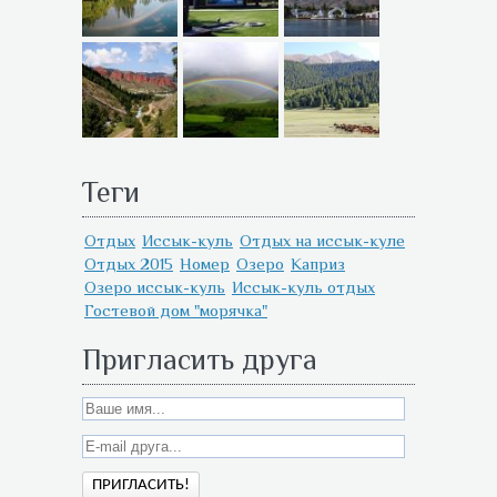
Теги
Отдых
Иссык-куль
Отдых на иссык-куле
Отдых 2015
Номер
Озеро
Каприз
Озеро иссык-куль
Иссык-куль отдых
Гостевой дом "морячка"
Пригласить друга