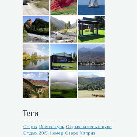
Теги
Отдых
Иссык-куль
Отдых на иссык-куле
Отдых 2015
Номер
Озеро
Каприз