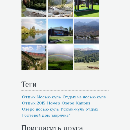
Теги
Отдых
Иссык-куль
Отдых на иссык-куле
Отдых 2015
Номер
Озеро
Каприз
Озеро иссык-куль
Иссык-куль отдых
Гостевой дом "морячка"
Пригласить друга