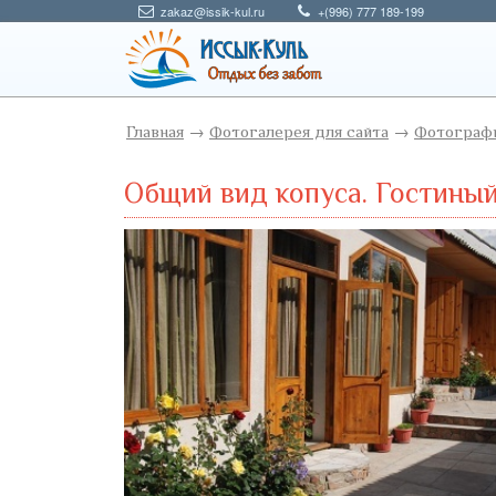
zakaz@issik-kul.ru
+(996) 777 189-199
Главная
→
Фотогалерея для сайта
→
Фотографи
Общий вид копуса. Гостины