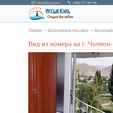
zakaz@issik-kul.ru
+(996) 777 189-199
Главная
→
Фотогалерея для сайта
→
Фотографи
Вид из номера на г. Чолпон