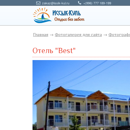
zakaz@issik-kul.ru
+(996) 777 189-199
Главная
→
Фотогалерея для сайта
→
Фотографи
Отель "Best"