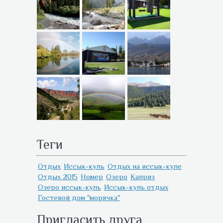
Теги
Отдых
Иссык-куль
Отдых на иссык-куле
Отдых 2015
Номер
Озеро
Каприз
Озеро иссык-куль
Иссык-куль отдых
Гостевой дом "морячка"
Пригласить друга