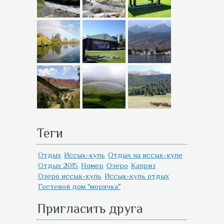
Теги
Отдых
Иссык-куль
Отдых на иссык-куле
Отдых 2015
Номер
Озеро
Каприз
Озеро иссык-куль
Иссык-куль отдых
Гостевой дом "морячка"
Пригласить друга