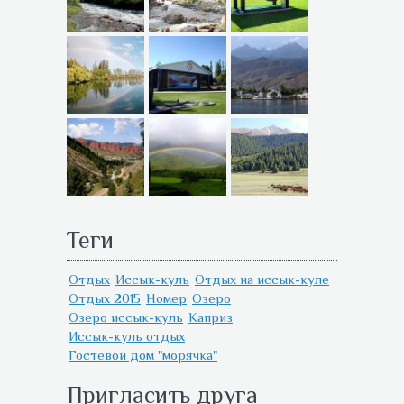
Теги
Отдых
Иссык-куль
Отдых на иссык-куле
Отдых 2015
Номер
Озеро
Озеро иссык-куль
Каприз
Иссык-куль отдых
Гостевой дом "морячка"
Пригласить друга