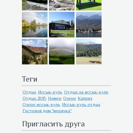
Теги
Отдых
Иссык-куль
Отдых на иссык-куле
Отдых 2015
Номер
Озеро
Каприз
Озеро иссык-куль
Иссык-куль отдых
Гостевой дом "морячка"
Пригласить друга