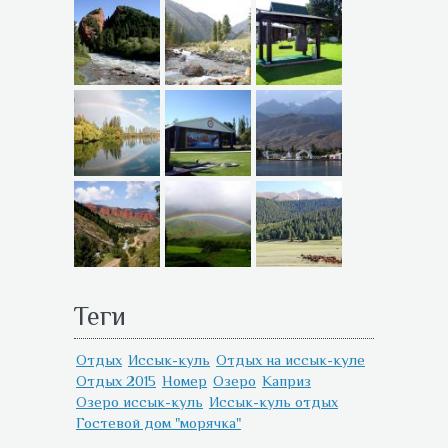
Теги
Отдых
Иссык-куль
Отдых на иссык-куле
Отдых 2015
Номер
Озеро
Каприз
Озеро иссык-куль
Иссык-куль отдых
Гостевой дом "морячка"