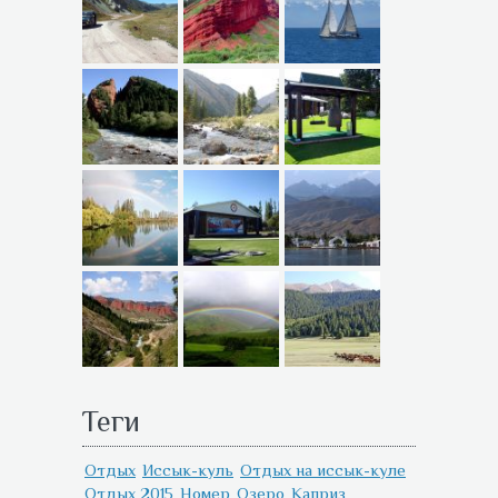
Теги
Отдых
Иссык-куль
Отдых на иссык-куле
Отдых 2015
Номер
Озеро
Каприз