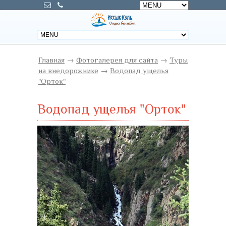
Главная
→
Фотогалерея для сайта
→
Туры
на внедорожнике
→
Водопад ущелья
"Орток"
Водопад ущелья "Орток"