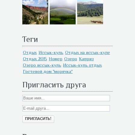
Теги
Отдых
Иссык-куль
Отдых на иссык-куле
Отдых 2015
Номер
Озеро
Каприз
Озеро иссык-куль
Иссык-куль отдых
Гостевой дом "морячка"
Пригласить друга