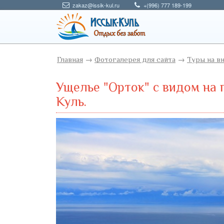
zakaz@issik-kul.ru
+(996) 777 189-199
Главная
→
Фотогалерея для сайта
→
Туры на в
Ущелье "Орток" с видом на 
Куль.