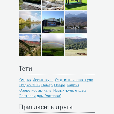
Теги
Отдых
Иссык-куль
Отдых на иссык-куле
Отдых 2015
Номер
Озеро
Каприз
Озеро иссык-куль
Иссык-куль отдых
Гостевой дом "морячка"
Пригласить друга