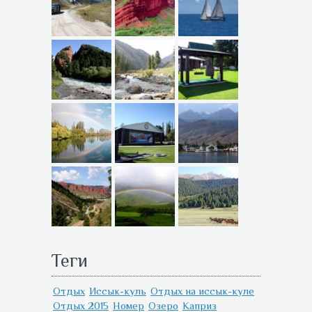
Теги
Отдых
Иссык-куль
Отдых на иссык-куле
Отдых 2015
Номер
Озеро
Каприз