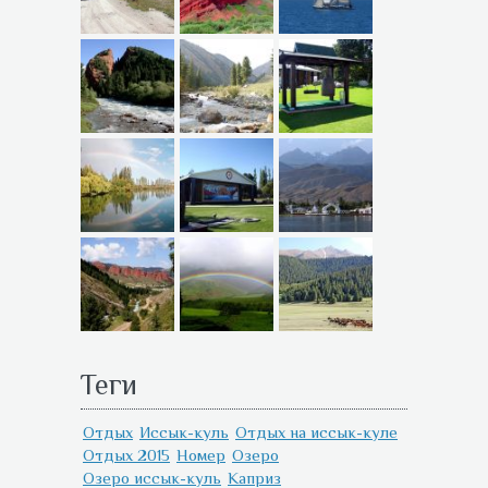
Теги
Отдых
Иссык-куль
Отдых на иссык-куле
Отдых 2015
Номер
Озеро
Озеро иссык-куль
Каприз