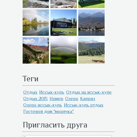
Теги
Отдых
Иссык-куль
Отдых на иссык-куле
Отдых 2015
Номер
Озеро
Каприз
Озеро иссык-куль
Иссык-куль отдых
Гостевой дом "морячка"
Пригласить друга