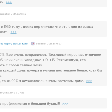
ию.
>>>
 декабря 2015 в 23:43
в 1956 году . досих пор считаю что это один из самых
ного.
>>>
на берегу Иссык-Куля
1 ноября 2015 в 10:57
2015. Все очень понравилось. Вежливый персонал, отличное
5, ночи очень холодные +10, +15. Рекомендую, кто
ать с собой теплые вещи.
и каждый день номера и меняли постельное белье, хотя бы
д.
 то на 99% я остановлюсь в этом гостевом доме.
>>>
августа 2015 в 07:13
 профессионал с большой буквы!!!
>>>