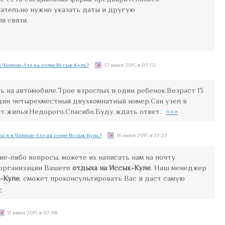
язательно нужно указать даты и другую
я связи.
 Чолпон-Ате на озере Иссык-Куль?
17 июня 2015 в 07:53
ь на автомобиле.Трое взрослых и один ребенок.Возраст 13
один четырехместный двухкомнатный номер.Сан узел в
 от жилья.Недорого.Спасибо.Буду ждать ответ.
>>>
ься в Чолпон-Ате на озере Иссык-Куль?
16 июня 2015 в 22:22
ие-либо вопросы, можете их написать нам на почту
 организации Вашего
отдыха на Иссык-Куле
. Наш менеджер
-Куле
, сможет проконсультировать Вас и даст самую
>
11 июня 2015 в 07:08