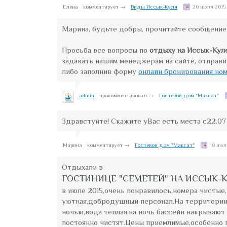
Елена
комментирует →
Виды Иссык-Куля
20 июля 2015 
Марина, будьте добры, прочитайте сообщение
Просьба все вопросы по
отдыху на Иссык-Кул
задавать нашим менеджерам на сайте, отправи
либо заполнив форму
онлайн бронирования но
admin
прокомментировал →
Гостевой дом "Максат"
Здравстуйте! Скажите уВас есть места с22.07
Марина
комментирует →
Гостевой дом "Максат"
18 июл
Отдыхали в
ГОСТИНИЦЕ "СЕМЕТЕЙ" НА ИССЫК-
в июле 2015,очень понравилось,номера чистые
уютная,добродушный персонал.На территории 
ночью,вода теплая,на ночь бассейн накрывают
постоянно чистят.Цены приемлимые,особенно п