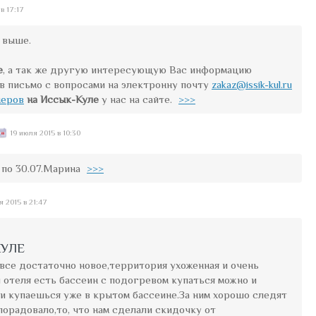
в 17:17
 выше.
е
, а так же другую интересующую Вас информацию
в письмо с вопросами на электронну почту
zakaz@issik-kul.ru
меров
на Иссык-Куле
у нас на сайте.
>>>
19 июля 2015 в 10:30
 по 30.07.Марина
>>>
я 2015 в 21:47
КУЛЕ
,все достаточно новое,территория ухоженная и очень
отеля есть бассеин с подогревом купаться можно и
 и купаешься уже в крытом бассеине.За ним хорошо следят
орадовало,то, что нам сделали скидочку от