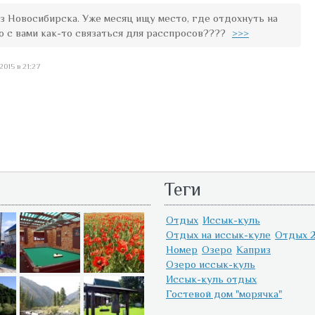
из Новосибирска. Уже месяц ищу место, где отдохнуть на
о с вами как-то связаться для расспросов????
>>>
2015 в 21:27
Теги
Отдых
Иссык-куль
Отдых на иссык-куле
Отдых 2
Номер
Озеро
Каприз
Озеро иссык-куль
Иссык-куль отдых
Гостевой дом "морячка"