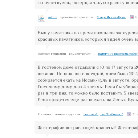
ты чувствуешь, созерцая такую красоту вооч
admin
прокомментировал →
Озеро Иссык-Куль.
8
Был у памятника во время школьной экскурсии 
красивых памятников, которых я видел очень м
боярцев геннадий
комментирует →
Памятник Пржевальскому 
В гостевом доме отдыхали с 10 по 17 августа 
питание. Не повезло с погодой, днем было 20-2
собирается ехать на Иссык-Куль в августе, бр
Гостевому дому даю 4 звезды. Если бы убирал
раз в три дня, то можно было поставить 5 звез
Если придется еще раз поехать на Иссык-Куль,
Наталья
комментирует →
Гостевой дом "Лабиринт"
31 
Фотографии потрясающей красоты!!! Фотограф