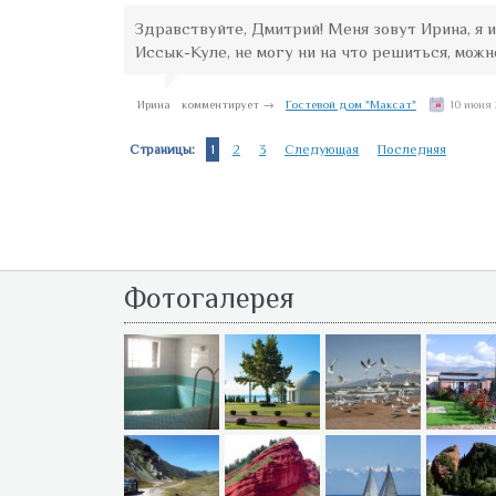
Здравствуйте, Дмитрий! Меня зовут Ирина, я 
Иссык-Куле, не могу ни на что решиться, можн
Ирина
комментирует →
Гостевой дом "Максат"
10 июня 
Страницы:
1
2
3
Следующая
Последняя
Фотогалерея