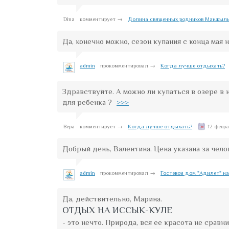
Dina
комментирует →
Долина священных родников Манжыл
Да, конечно можно, сезон купания с конца мая 
admin
прокомментировал →
Когда лучше отдыхать?
Здравствуйте. А можно ли купаться в озере в н
для ребенка ?
>>>
Вера
комментирует →
Когда лучше отдыхать?
12 февра
Добрый день, Валентина. Цена указана за чело
admin
прокомментировал →
Гостевой дом "Адилет" на
Да, действительно, Марина.
ОТДЫХ НА ИССЫК-КУЛЕ
- это нечто. Природа, вся ее красота не сравн