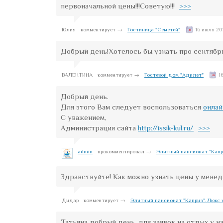
первоначальной цены!!!Советую!!!
>>>
Юлия
комментирует →
Гостиница "Семетей"
16 июля 20
Добрый день!Хотелось бы узнать про сентябрь,
ВАЛЕНТИНА
комментирует →
Гостевой дом "Адилет"
1
Добрый день.
Для этого Вам следует воспользоваться
онлай
С уважением,
Администрация сайта
http://issik-kul.ru/
>>>
admin
прокомментировал →
Элитный пансионат "Капри
Здравствуйте! Как можно узнать цены у мене
Дидар
комментирует →
Элитный пансионат "Каприз". Люкс 
Татьяна добрый день, для заявок на отдых у 