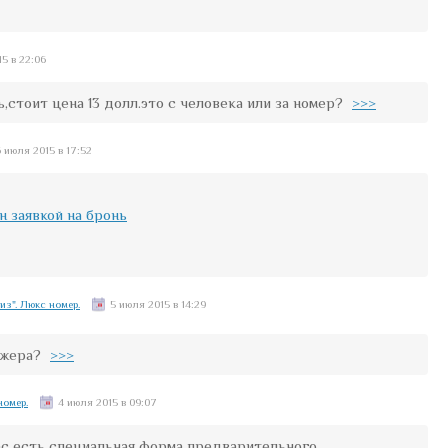
15 в 22:06
стоит цена 13 долл.это с человека или за номер?
>>>
6 июля 2015 в 17:52
н заявкой на бронь
з". Люкс номер.
5 июля 2015 в 14:29
джера?
>>>
номер.
4 июля 2015 в 09:07
нас есть специальная форма предварительного