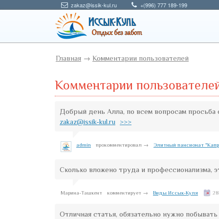
zakaz@issik-kul.ru
+(996) 777 189-199
Главная
→
Комментарии пользователей
Комментарии пользователей 
Добрый день Алла, по всем вопросам просьба 
zakaz@issik-kul.ru
>>>
admin
прокомментировал →
Элитный пансионат "Капри
Сколько вложено труда и профессионализма, э
Марина-Ташкент
комментирует →
Виды Иссык-Куля
28
Отличная статья, обязательно нужно побыват