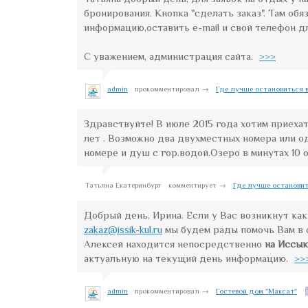
бронирования. Кнопка "сделать заказ". Там об
информацию,оставить e-mail и свой телефон дл
С уважением, администрация сайта.
>>>
admin
прокомментировал →
Где лучше остановиться в
Здравствуйте! В июле 2015 года хотим приехат
лет . Возможно два двухместных номера или 
номере и душ с гор.водой.Озеро в минутах 10
Татьяна Екатеринбург
комментирует →
Где лучше остановит
Добрый день, Ирина. Если у Вас возникнут как
zakaz@issik-kul.ru
мы будем рады помочь Вам в
Алексей находится непосредственно
на Иссык
актуальную на текущий день информацию.
>>
admin
прокомментировал →
Гостевой дом "Максат"