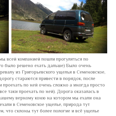
мы всей компанией пошли прогуляться по
ого было решено ехать дальше) Было очень
еревалу из Григорьевского ущелья в Семеновское,
дорогу стараются привести в порядок, после
 проехать по ней очень сложно а иногда просто
се таки проехать по ней). Дорога оказалась в
нашему верному коню на котором мы ехали она
ехали в Семеновское ущелье, природа тут
м, что склоны тут более пологие и всё ущелье