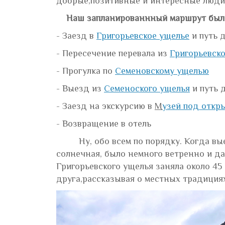
добрые,позитивные и интересные люди)
Наш запланированнный маршрут был 
- Заезд в
Григорьевское ущелье
и путь д
- Пересечение перевала из
Григорьевск
- Прогулка по
Семеновскому ущелью
- Выезд из
Семеноского ущелья
и путь 
- Заезд на экскурсию в
М
узей под откр
- Возвращение в отель
Ну, обо всем по порядку. Когда выезж
солнечная, было немного ветренно и да
Григорьевского ущелья заняла около 45 
друга,рассказывая о местных традиция