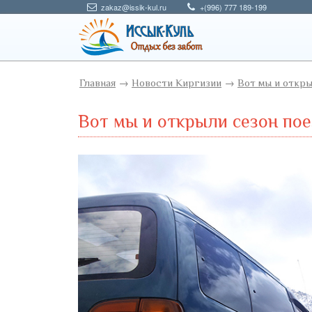
zakaz@issik-kul.ru
+(996) 777 189-199
Главная
→
Новости Киргизии
→
Вот мы и откры
Вот мы и открыли сезон пое