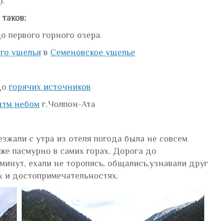
.
таков:
о первого горного озера.
ого ущелья
в
Семеновское ущелье
до
горячих источников
ытм небом
г.Чолпон-Ата
али с утра из отеля погода была не совсем
же пасмурно в самих горах. Дорога до
минут, ехали не торопясь, общались,узнавали друг
х и достопримечательностях.