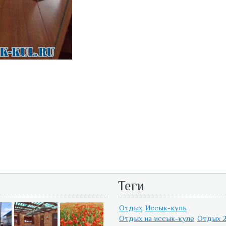
Теги
Отдых
Иссык-куль
Отдых на иссык-куле
Отдых 2