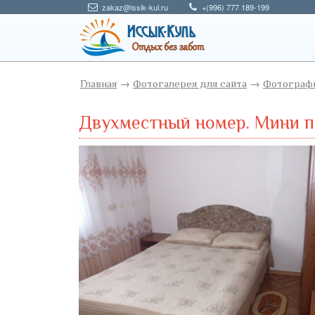
zakaz@issik-kul.ru
+(996) 777 189-199
Главная
→
Фотогалерея для сайта
→
Фотографи
Двухместный номер. Мини п