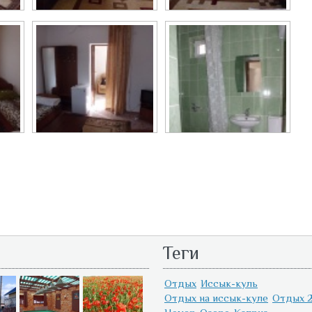
Номер. Мини...
Двухкомнатный...
Трехместный...
Ванная комната....
Теги
Отдых
Иссык-куль
Отдых на иссык-куле
Отдых 2