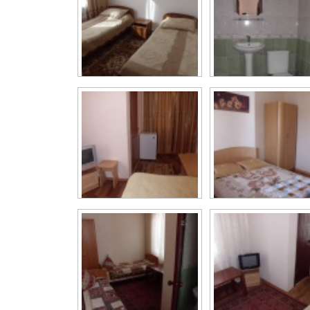
Двухместный...
Санузел. Мини...
Двухместный...
Мини пансионат..