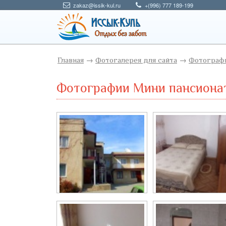
zakaz@issik-kul.ru
+(996) 777 189-199
Главная
→
Фотогалерея для сайта
→
Фотографи
Фотографии Мини пансионат 
Мини пансионат...
Двухместный...