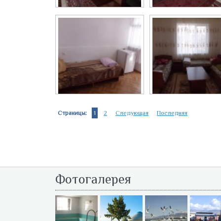
Двухместный...
Даухместный...
Двухкомнатный...
Трехместный...
Страницы:
1
2
Следующая
Последняя
Фотогалерея