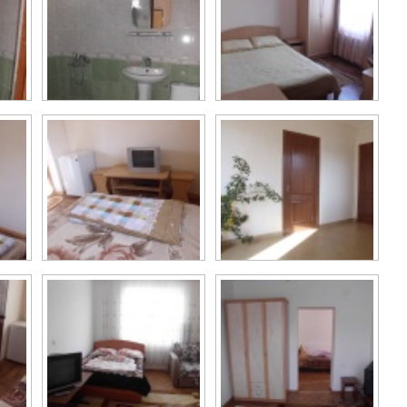
Санузел и душ....
Двухместный...
.
Номер. Мини...
Холл. Мини...