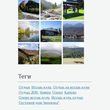
Теги
Отдых
Иссык-куль
Отдых на иссык-куле
Отдых 2015
Номер
Озеро
Каприз
Озеро иссык-куль
Иссык-куль отдых
Гостевой дом "морячка"