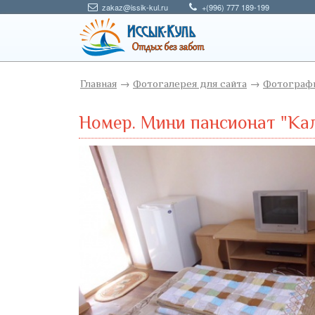
zakaz@issik-kul.ru
+(996) 777 189-199
Главная
→
Фотогалерея для сайта
→
Фотографи
Номер. Мини пансионат "Ка