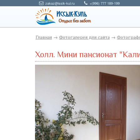
zakaz@issik-kul.ru
+(996) 777 189-199
Главная
→
Фотогалерея для сайта
→
Фотографи
Холл. Мини пансионат "Кал