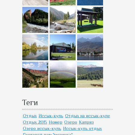
Теги
Отдых
Иссык-куль
Отдых на иссык-куле
Отдых 2015
Номер
Озеро
Каприз
Озеро иссык-куль
Иссык-куль отдых
Гостевой дом "морячка"