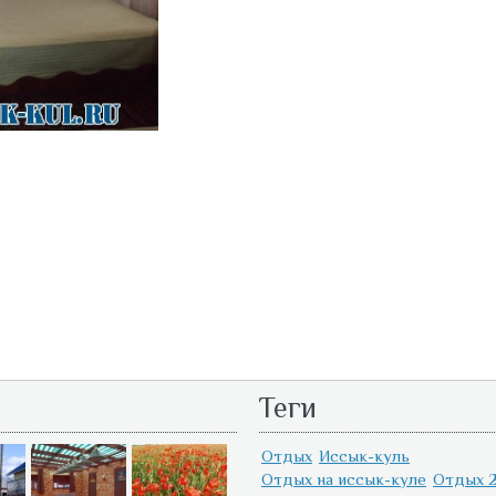
Теги
Отдых
Иссык-куль
Отдых на иссык-куле
Отдых 2