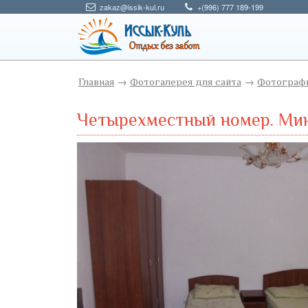
zakaz@issik-kul.ru
+(996) 777 189-199
Главная
→
Фотогалерея для сайта
→
Фотографи
Четырехместный номер. Мин