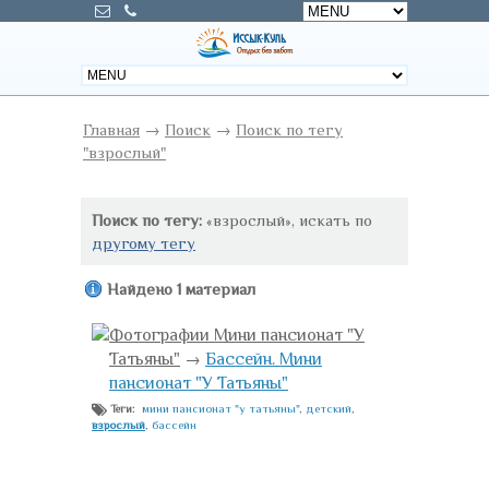
Главная
→
Поиск
→
Поиск по тегу
"взрослый"
Поиск по тегу:
«взрослый», искать по
другому тегу
Найдено 1 материал
Фотографии Мини пансионат "У
Татьяны"
→
Бассейн. Мини
пансионат "У Татьяны"
мини пансионат "у татьяны"
,
детский
,
Теги:
взрослый
,
бассейн