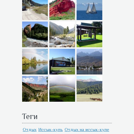
Теги
Отдых
Иссык-куль
Отдых на иссык-куле